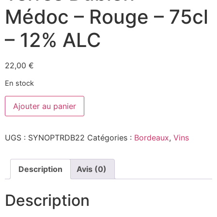
Médoc – Rouge – 75cl
– 12% ALC
22,00
€
En stock
quantité
Ajouter au panier
de
Synopsis
2022
-
UGS :
SYNOPTRDB22
Catégories :
Bordeaux
,
Vins
Les
Terres
Dubien
-
Médoc
Description
Avis (0)
-
Rouge
-
Description
75cl
-
12%