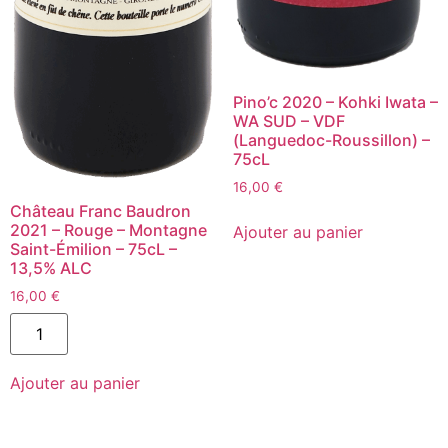
Pino’c 2020 – Kohki Iwata –
WA SUD – VDF
(Languedoc-Roussillon) –
75cL
16,00
€
Château Franc Baudron
quantité
de
2021 – Rouge – Montagne
Ajouter au panier
Pino'c
Saint-Émilion – 75cL –
2020
13,5% ALC
-
Kohki
16,00
€
Iwata
quantité
-
de
WA
Château
SUD
Franc
-
Ajouter au panier
Baudron
VDF
2021
(Languedoc-
-
Roussillon)
Rouge
-
-