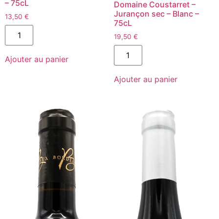
– 75cL
Domaine Coustarret –
Jurançon sec – Blanc –
13,50
€
75cL
quantité
de
19,50
€
L'Ange
quantité
à
de
Ajouter au panier
la
Renaissance
Terre
2020
2022
Ajouter au panier
-
-
Domaine
Domaine
Coustarret
du
-
Bartassou
Jurançon
-
sec
VDF
-
(Languedoc)
Blanc
-
-
Rouge
75cL
-
75cL