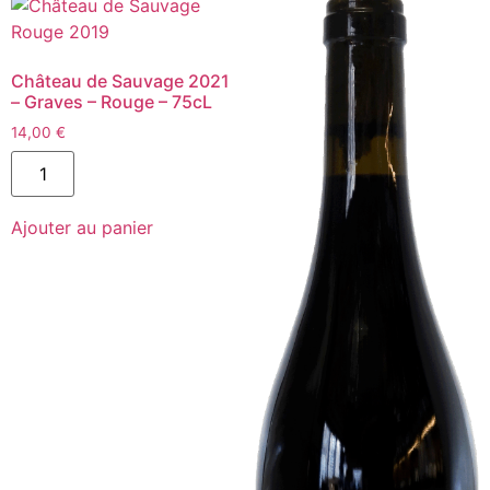
AOC
Bordeaux
-
Rouge
Château de Sauvage 2021
-
– Graves – Rouge – 75cL
75cL
14,00
€
quantité
de
Château
de
Ajouter au panier
Sauvage
2021
-
Graves
-
Rouge
-
75cL