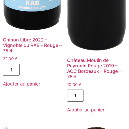
Chinon Libre 2022 –
Vignoble du RAB – Rouge –
75cl
22,00
€
Château Moulin de
quantité
Peyronin Rouge 2019 –
de
AOC Bordeaux – Rouge –
Chinon
75cL
Libre
Ajouter au panier
2022
10,00
€
-
quantité
Vignoble
de
du
Château
RAB
Moulin
-
Ajouter au panier
de
Rouge
Peyronin
-
Rouge
75cl
2019
-