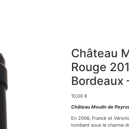
Château M
Rouge 20
Bordeaux 
10,00
€
Château Moulin de Peyron
En 2006, Franck et Véroniq
tombent sous le charme d