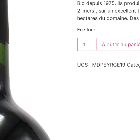
Bio depuis 1975. Ils produ
2-mers), sur un excellent t
hectares du domaine.
Des v
En stock
quantité
Ajouter au pani
de
Château
Moulin
de
UGS :
MDPEYRGE19
Catég
Peyronin
Rouge
2019
-
AOC
Bordeaux
-
Rouge
-
75cL