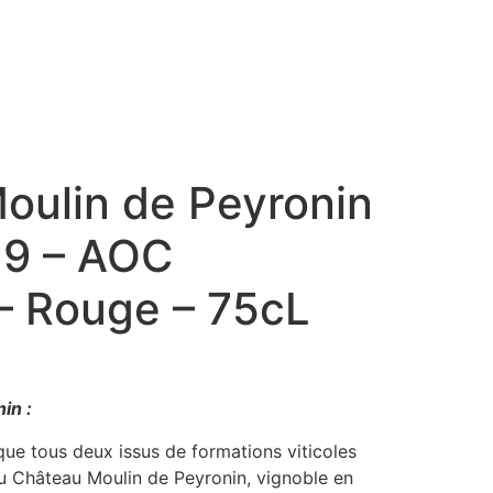
oulin de Peyronin
19 – AOC
– Rouge – 75cL
in :
ue tous deux issus de formations viticoles
u Château Moulin de
Peyronin
, vignoble en