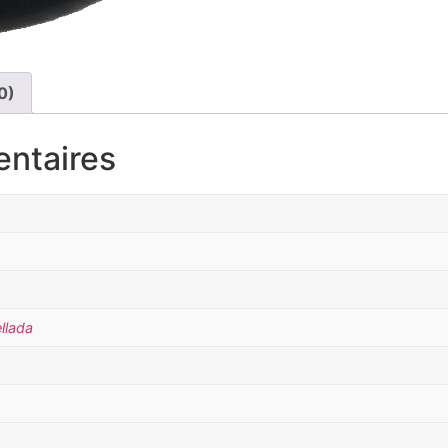
0)
entaires
llada