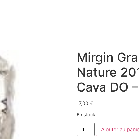
Mirgin Gra
Nature 201
Cava DO –
17,00
€
En stock
quantité
Ajouter au pani
de
Mirgin