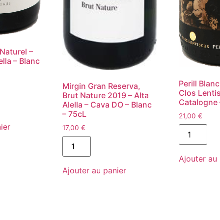
 Naturel –
ella – Blanc
Perill Blan
Mirgin Gran Reserva,
Clos Lenti
Brut Nature 2019 – Alta
Catalogne 
Alella – Cava DO – Blanc
– 75cL
21,00
€
ier
quantité
17,00
€
de
quantité
Perill
de
Blanc
Mirgin
Ajouter au 
Anfora
Gran
2018
Ajouter au panier
Reserva,
-
Brut
Clos
Nature
Lentiscus
2019
-
-
Catalogne
Alta
-
Alella