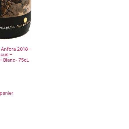
c Anfora 2018 –
scus –
– Blanc- 75cL
panier