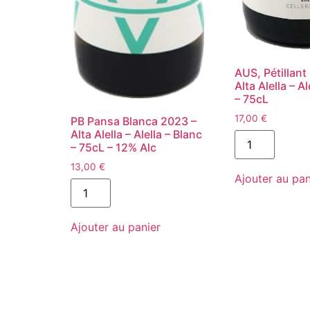
AUS, Pétillant
Alta Alella – Al
– 75cL
17,00
€
PB Pansa Blanca 2023 –
Alta Alella – Alella – Blanc
quantité
de
– 75cL – 12% Alc
AUS,
Pétillant
13,00
€
Ajouter au pan
Naturel
quantité
-
de
Alta
PB
Alella
Pansa
-
Ajouter au panier
Blanca
Alella
2023
-
-
Blanc
Alta
-
Alella
75cL
-
Alella
-