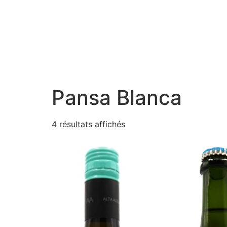
Pansa Blanca
Trié
4 résultats affichés
par
prix
croissant