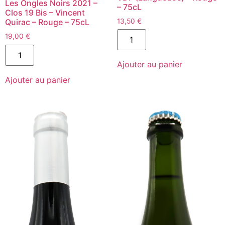
Les Ongles Noirs 2021 –
– 75cL
Clos 19 Bis – Vincent
13,50
€
Quirac – Rouge – 75cL
quantité
19,00
€
de
quantité
L'Ange
de
à
Les
Ajouter au panier
la
Ongles
Terre
Ajouter au panier
Noirs
2022
2021
-
-
Domaine
Clos
du
19
Bartassou
Bis
-
-
VDF
Vincent
(Languedoc)
Quirac
-
-
Rouge
Rouge
-
-
75cL
75cL