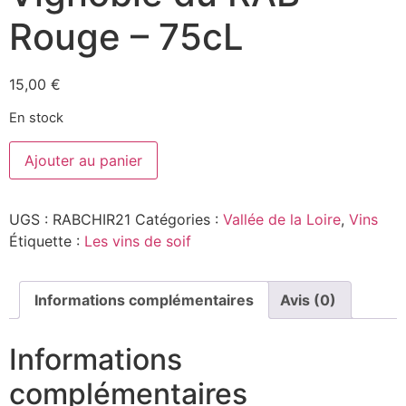
Rouge – 75cL
15,00
€
En stock
quantité
Ajouter au panier
de
Chinon
Rouge
2021
UGS :
RABCHIR21
Catégories :
Vallée de la Loire
,
Vins
-
Vignoble
Étiquette :
Les vins de soif
du
RAB
-
Rouge
Informations complémentaires
Avis (0)
-
75cL
Informations
complémentaires