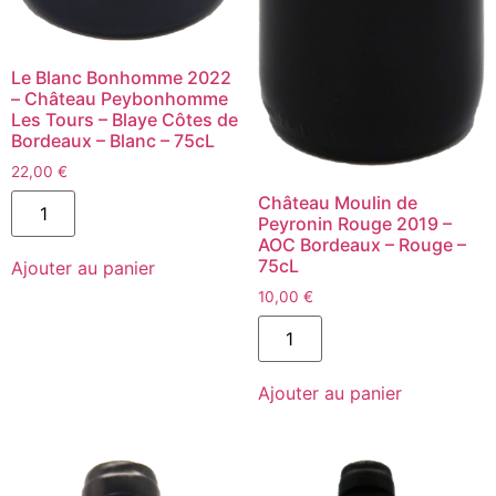
Le Blanc Bonhomme 2022
– Château Peybonhomme
Les Tours – Blaye Côtes de
Bordeaux – Blanc – 75cL
22,00
€
quantité
Château Moulin de
de
Peyronin Rouge 2019 –
Le
AOC Bordeaux – Rouge –
Blanc
75cL
Ajouter au panier
Bonhomme
2022
10,00
€
-
Château
quantité
Peybonhomme
de
Les
Château
Tours
Moulin
Ajouter au panier
-
de
Blaye
Peyronin
Côtes
Rouge
de
2019
Bordeaux
-
-
AOC