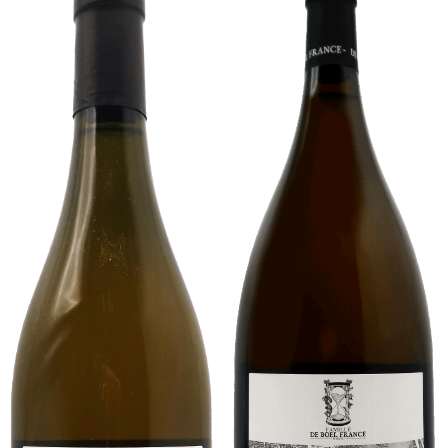
Blanc
Bordeaux
-
-
75cL
Rouge
-
75cL