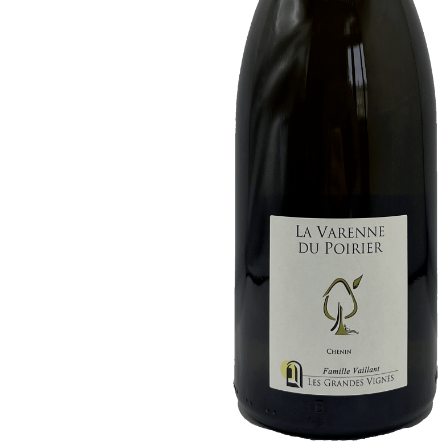
-
Les
Vins
de
Reniteo
-
Côte
Roannaise
-
Rouge
-
75cL
-
12.5%
ALC