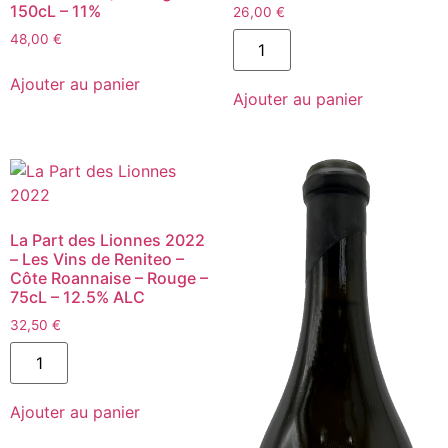
150cL – 11%
26,00
€
quantité
48,00
€
de
Arrabletum
2021
Ajouter au panier
Ajouter au panier
-
Domaine
Séverin
-
Anjou
-
Rouge
-
75cL
La Part des Lionnes 2022
– Les Vins de Reniteo –
Côte Roannaise – Rouge –
75cL – 12.5% ALC
32,50
€
quantité
de
La
Part
Ajouter au panier
des
Lionnes
2022