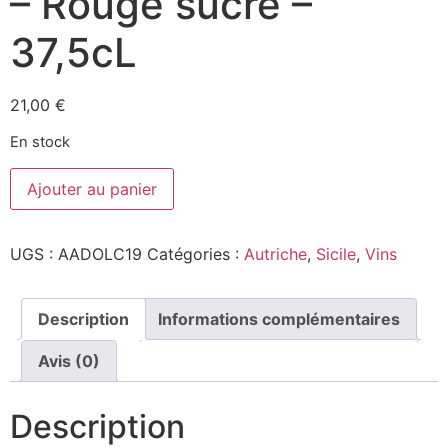
– Rouge sucré –
37,5cL
21,00
€
En stock
quantité
Ajouter au panier
de
Dolç
Mataró
2019
UGS :
AADOLC19
Catégories :
Autriche
,
Sicile
,
Vins
-
Alta
Alella
-
D.O.
Description
Informations complémentaires
Alella
-
Avis (0)
Rouge
sucré
-
37,5cL
Description