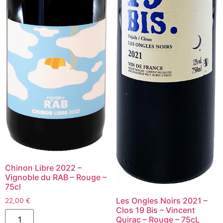
Chinon Libre 2022 –
Vignoble du RAB – Rouge –
75cl
Les Ongles Noirs 2021 –
22,00
€
Clos 19 Bis – Vincent
quantité
Quirac – Rouge – 75cL
de