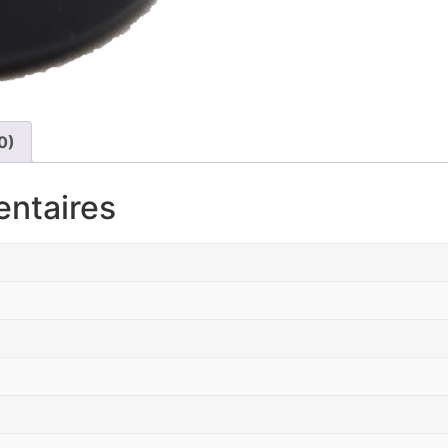
0)
entaires