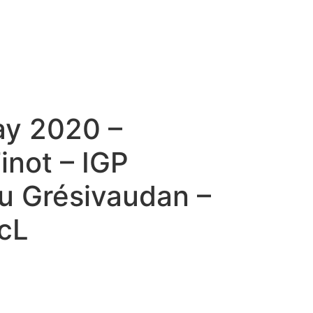
y 2020 –
inot – IGP
u Grésivaudan –
5cL