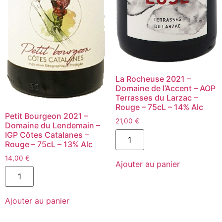
La Rocheuse 2021 –
Domaine de l’Accent – AOP
Terrasses du Larzac –
Rouge – 75cL – 14% Alc
Petit Bourgeon 2021 –
21,00
€
Domaine du Lendemain –
quantité
IGP Côtes Catalanes –
de
Rouge – 75cL – 13% Alc
La
Rocheuse
14,00
€
Ajouter au panier
2021
quantité
-
de
Domaine
Petit
de
Bourgeon
l'Accent
Ajouter au panier
2021
-
-
AOP
Domaine
Terrasses