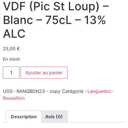
VDF (Pic St Loup) –
Blanc – 75cL – 13%
ALC
25,00
€
En stock
quantité
Ajouter au panier
de
Blanc
de
Noir
UGS :
RANQBDN23 - copy
Catégorie :
Languedoc-
2024
-
Roussillon
Château
del
Ranq
-
Description
Avis (0)
VDF
(Pic
St