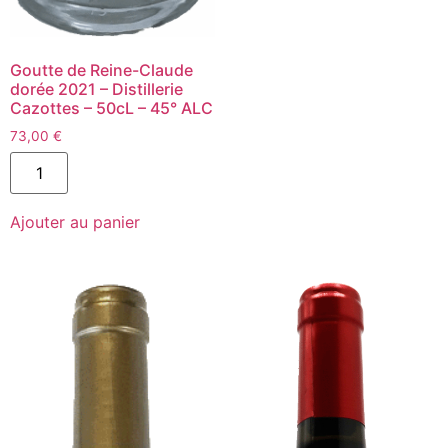
Goutte de Reine-Claude
dorée 2021 – Distillerie
Cazottes – 50cL – 45° ALC
73,00
€
quantité
de
Goutte
de
Ajouter au panier
Reine-
Claude
dorée
2021
-
Distillerie
Cazottes
-
50cL
-
45°
ALC