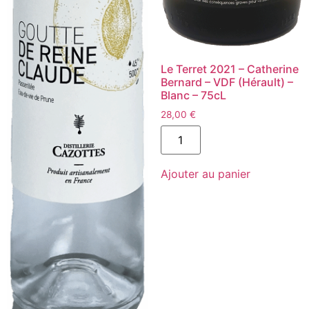
Le Terret 2021 – Catherine
Bernard – VDF (Hérault) –
Blanc – 75cL
28,00
€
quantité
de
Le
Terret
Ajouter au panier
2021
-
Catherine
Bernard
-
VDF
(Hérault)
-
Blanc
-
75cL