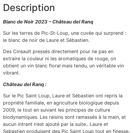
Description
Loup)
-
Blanc
-
Blanc de Noir 2023 – Château del Ranq
75cL
-
Sur les terres de Pic-St-Loup, une cuvée qui surprend :
13%
ALC
le blanc de noir de Laure et Sébastien.
Des Cinsault pressés directement pour ne pas en
extraire la couleur ni les aromatiques de rouge, on
obtient un vin blanc floral mais tendu, un véritable vin
vibrant.
Château del Ranq :
Sur le Pic Saint Loup, Laure et Sébastien ont repris la
propriété familiale, en agriculture biologique depuis
2009, le tout en suivant les principes de culture
biodynamiques. Les raisins sont ramassés à la main, et
aucun intrant n’est ajouté par la suite.. Laure et
Sebastien produisent des Pic Saint Loup tout en finesse.