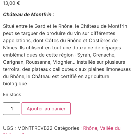
13,00
€
Château de Montfrin :
Situé entre le Gard et le Rhône, le Château de Montfrin
peut se
targuer de produire du vin sur différentes
appellations, dont Côtes du Rhône et Costières de
Nîmes. Ils utilisent en tout une douzaine de cépages
emblématiques de cette région : Syrah, Grenache,
Carignan, Roussanne, Viognier… Installés sur plusieurs
terroirs, des plateaux caillouteux aux pl
a
ines limoneuses
du Rhône, le Château est certifié en agriculture
biologique
.
En stock
quantité
Ajouter au panier
de
A
la
Rêverie
UGS :
MONTFREVB22
Catégories :
Rhône
,
Vallée du
Blanc
2022