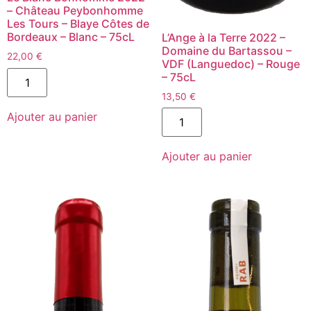
– Château Peybonhomme
Les Tours – Blaye Côtes de
Bordeaux – Blanc – 75cL
L’Ange à la Terre 2022 –
Domaine du Bartassou –
22,00
€
VDF (Languedoc) – Rouge
quantité
– 75cL
de
Le
13,50
€
Blanc
quantité
Ajouter au panier
Bonhomme
de
2022
L'Ange
-
à
Château
Ajouter au panier
la
Peybonhomme
Terre
Les
2022
Tours
-
-
Domaine
Blaye
du
Côtes
Bartassou
de
-
Bordeaux
VDF
-
(Languedoc)
Blanc
-
-
Rouge
75cL
-
75cL