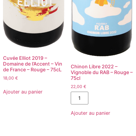
Cuvée Elliot 2019 –
Domaine de l’Accent – Vin
Chinon Libre 2022 –
de France – Rouge – 75cL
Vignoble du RAB – Rouge –
75cl
18,00
€
quantité
22,00
€
de
Ajouter au panier
quantité
Cuvée
de
Elliot
Chinon
2019
Libre
-
Ajouter au panier
2022
Domaine
-
de
Vignoble
l'Accent
du
-
RAB
Vin