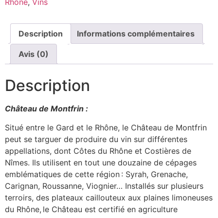
Rhône
,
Vins
-
Château
de
Montfrin
Description
Informations complémentaires
-
Côtes
du
Avis (0)
Rhône
Blanc
-
Description
75cL
Château de Montfrin :
Situé entre le Gard et le Rhône, le Château de Montfrin
peut se targuer de produire du vin sur différentes
appellations, dont Côtes du Rhône et Costières de
Nîmes. Ils utilisent en tout une douzaine de cépages
emblématiques de cette région : Syrah, Grenache,
Carignan, Roussanne, Viognier… Installés sur plusieurs
terroirs, des plateaux caillouteux aux plaines limoneuses
du Rhône, le Château est certifié en agriculture