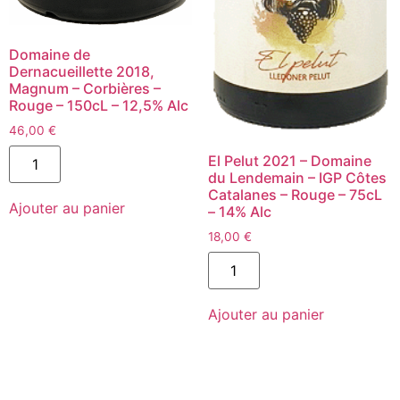
Domaine de
Dernacueillette 2018,
Magnum – Corbières –
Rouge – 150cL – 12,5% Alc
46,00
€
quantité
El Pelut 2021 – Domaine
de
du Lendemain – IGP Côtes
Domaine
Catalanes – Rouge – 75cL
de
Ajouter au panier
Dernacueillette
– 14% Alc
2018,
Magnum
18,00
€
-
quantité
Corbières
de
-
El
Rouge
Pelut
-
Ajouter au panier
2021
150cL
-
-
Domaine
12,5%
du
Alc
Lendemain
-