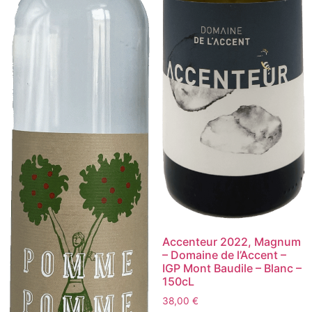
Accenteur 2022, Magnum
– Domaine de l’Accent –
IGP Mont Baudile – Blanc –
150cL
38,00
€