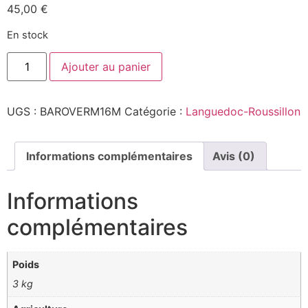
45,00
€
En stock
quantité
Ajouter au panier
de
Vermentino
NW
2016,
UGS :
BAROVERM16M
Catégorie :
Languedoc-Roussillon
Magnum
-
Château
La
Baronne
Informations complémentaires
Avis (0)
-
VDF
(Corbières)
Informations
-
Blanc
complémentaires
-
150cL
Poids
3 kg