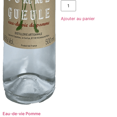
quantité
de
Accenteur
2022,
Ajouter au panier
Magnum
-
Domaine
de
l'Accent
-
IGP
Mont
Baudile
-
Blanc
-
150cL
Eau-de-vie Pomme