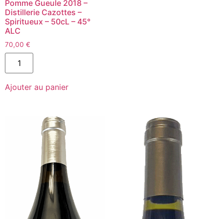
Pomme Gueule 2018 –
Distillerie Cazottes –
Spiritueux – 50cL – 45°
ALC
70,00
€
quantité
de
Eau-
de-
Ajouter au panier
vie
Pomme
Pomme
Gueule
2018
-
Distillerie
Cazottes
-
Spiritueux
-
50cL
-
45°
ALC