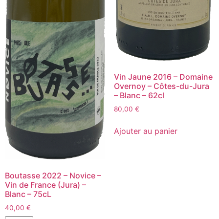
Vin Jaune 2016 – Domaine
Overnoy – Côtes-du-Jura
– Blanc – 62cl
80,00
€
Ajouter au panier
Boutasse 2022 – Novice –
Vin de France (Jura) –
Blanc – 75cL
40,00
€