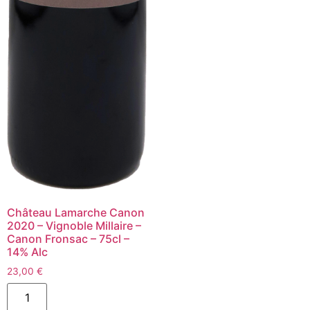
Château Lamarche Canon
2020 – Vignoble Millaire –
Canon Fronsac – 75cl –
14% Alc
23,00
€
quantité
de