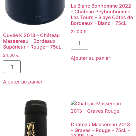
Le Blanc Bonhomme 2022
– Château Peybonhomme
Les Tours – Blaye Côtes de
Bordeaux – Blanc – 75cL
22,00
€
Cuvée K 2013 – Château
quantité
Massereau – Bordeaux
de
Supérieur – Rouge – 75cL
Le
Blanc
24,00
€
Ajouter au panier
Bonhomme
quantité
2022
de
-
Cuvée
Château
K
Peybonhomme
Ajouter au panier
2013
Les
-
Tours
Château
-
Massereau
Blaye
-
Côtes
Bordeaux
de
Supérieur
Bordeaux
-
-
Rouge
Blanc
Château Massereau 2013
-
-
– Graves – Rouge – 75cL –
75cL
75cL
12,5% Alc