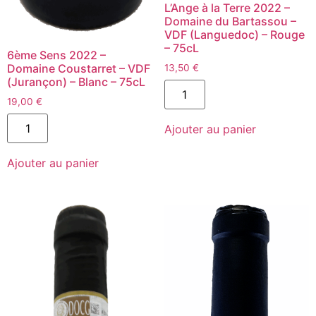
L’Ange à la Terre 2022 –
Domaine du Bartassou –
VDF (Languedoc) – Rouge
– 75cL
6ème Sens 2022 –
Domaine Coustarret – VDF
13,50
€
(Jurançon) – Blanc – 75cL
quantité
de
19,00
€
L'Ange
quantité
à
Ajouter au panier
de
la
6ème
Terre
Sens
2022
Ajouter au panier
2022
-
-
Domaine
Domaine
du
Coustarret
Bartassou
-
-
VDF
VDF
(Jurançon)
(Languedoc)
-
-
Blanc
Rouge
-
-
75cL
75cL