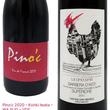
Pino’c 2020 – Kohki Iwata –
WA SUD – VDF