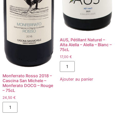
AUS, Pétillant Naturel –
Alta Alella – Alella – Blanc –
75cL
17,00
€
quantité
de
AUS,
Pétillant
Monferrato Rosso 2018 –
Ajouter au panier
Naturel
Cascina San Michele –
-
Monferato DOCG – Rouge
Alta
– 75cL
Alella
-
24,50
€
Alella
quantité
-
de
Blanc
Monferrato
-