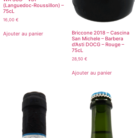
(Languedoc-Roussillon) –
75cL
16,00
€
quantité
de
Briccone 2018 – Cascina
Ajouter au panier
Pino'c
San Michele – Barbera
2020
d’Asti DOCG – Rouge –
-
75cL
Kohki
Iwata
28,50
€
-
quantité
WA
de
SUD
Ajouter au panier
Briccone
-
2018
VDF
-
(Languedoc-
Cascina
Roussillon)
San
-
Michele
75cL
-
Barbera
d'Asti
DOCG
-
Rouge
-