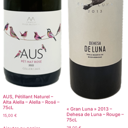
AUS, Pétillant Naturel –
Alta Alella – Alella – Rosé –
75cL
« Gran Luna » 2013 –
Dehesa de Luna – Rouge –
15,00
€
75cL
quantité
de
28,00
€