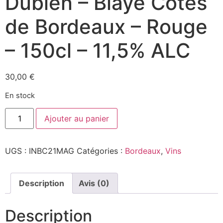
Dubien – Blaye Côtes
de Bordeaux – Rouge
– 150cl – 11,5% ALC
30,00
€
En stock
quantité
Ajouter au panier
de
Initial
BC
2021
UGS :
INBC21MAG
Catégories :
Bordeaux
,
Vins
Magnum
-
Les
Terres
Dubien
Description
Avis (0)
-
Blaye
Côtes
Description
de