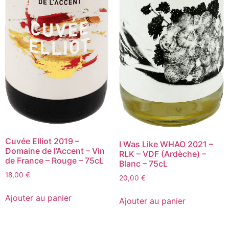
Cuvée Elliot 2019 –
I Was Like WHAO 2021 –
Domaine de l’Accent – Vin
RLK – VDF (Ardèche) –
de France – Rouge – 75cL
Blanc – 75cL
18,00
€
20,00
€
quantité
quantité
de
Ajouter au panier
de
Ajouter au panier
Cuvée
I
Elliot
Was
2019
Like
-