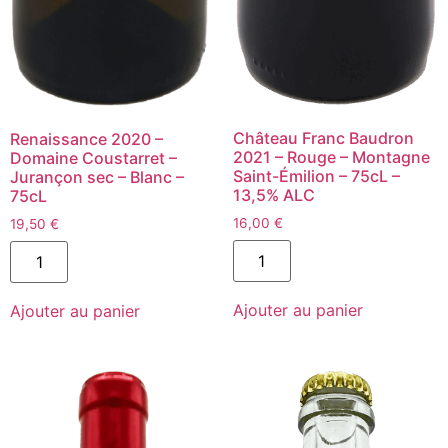
Château Franc Baudron
Renaissance 2020 –
2021 – Rouge – Montagne
Domaine Coustarret –
Saint-Émilion – 75cL –
Jurançon sec – Blanc –
13,5% ALC
75cL
16,00
€
19,50
€
quantité
quantité
de
de
Château
Renaissance
Franc
2020
Ajouter au panier
Baudron
Ajouter au panier
-
2021
Domaine
-
Coustarret
Rouge
-
-
Jurançon
Montagne
sec
Saint-
-
Émilion
Blanc
-
-