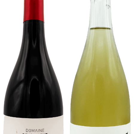
75cL
75cL
-
13,5%
ALC