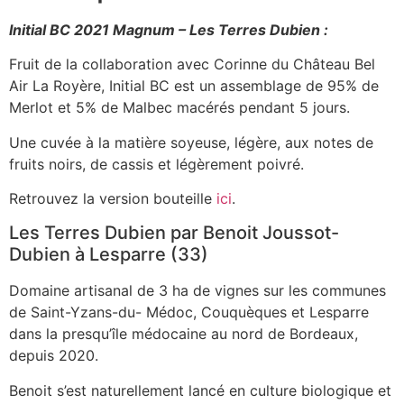
Bordeaux
-
Rouge
Initial BC 2021 Magnum – Les Terres Dubien :
-
150cl
Fruit de la collaboration avec Corinne du Château Bel
-
Air La Royère, Initial BC est un assemblage de 95% de
11,5%
ALC
Merlot et 5% de Malbec macérés pendant 5 jours.
Une cuvée à la matière soyeuse, légère, aux notes de
fruits noirs, de cassis et légèrement poivré.
Retrouvez la version bouteille
ici
.
Les Terres Dubien par Benoit Joussot-
Dubien à Lesparre (33)
Domaine artisanal de 3 ha de vignes sur les communes
de Saint-Yzans-du- Médoc, Couquèques et Lesparre
dans la presqu’île médocaine au nord de Bordeaux,
depuis 2020.
Benoit s’est naturellement lancé en culture biologique et