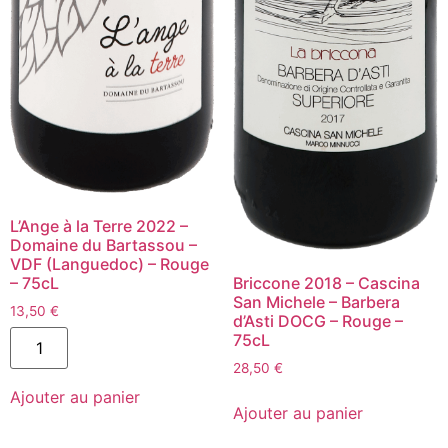
L’Ange à la Terre 2022 –
Domaine du Bartassou –
VDF (Languedoc) – Rouge
– 75cL
Briccone 2018 – Cascina
San Michele – Barbera
13,50
€
d’Asti DOCG – Rouge –
quantité
75cL
de
L'Ange
28,50
€
à
quantité
Ajouter au panier
la
de
Ajouter au panier
Terre
Briccone
2022
2018
-