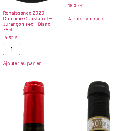
16,00
€
quantité
Renaissance 2020 –
de
Domaine Coustarret –
Ajouter au panier
Pino'c
Jurançon sec – Blanc –
2020
75cL
-
Kohki
19,50
€
Iwata
quantité
-
de
WA
Renaissance
SUD
2020
-
Ajouter au panier
-
VDF
Domaine
(Languedoc-
Coustarret
Roussillon)
-
-
Jurançon
75cL
sec
-
Blanc
-
75cL