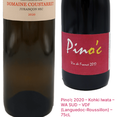
Pino’c 2020 – Kohki Iwata –
WA SUD – VDF
(Languedoc-Roussillon) –
75cL