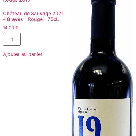
Château de Sauvage 2021
– Graves – Rouge – 75cL
14,00
€
quantité
de
Château
de
Ajouter au panier
Sauvage
2021
-
Graves
-
Rouge
-
75cL