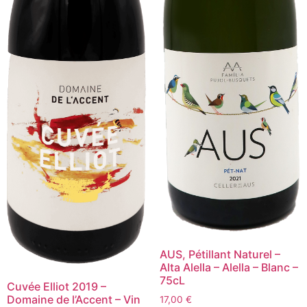
AUS, Pétillant Naturel –
Alta Alella – Alella – Blanc –
75cL
Cuvée Elliot 2019 –
Domaine de l’Accent – Vin
17,00
€