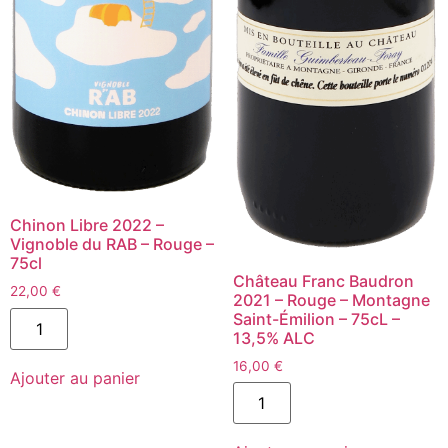
Chinon Libre 2022 –
Vignoble du RAB – Rouge –
75cl
Château Franc Baudron
22,00
€
2021 – Rouge – Montagne
quantité
Saint-Émilion – 75cL –
de
13,5% ALC
Chinon
Libre
16,00
€
Ajouter au panier
2022
quantité
-
de
Vignoble
Château
du
Franc
RAB