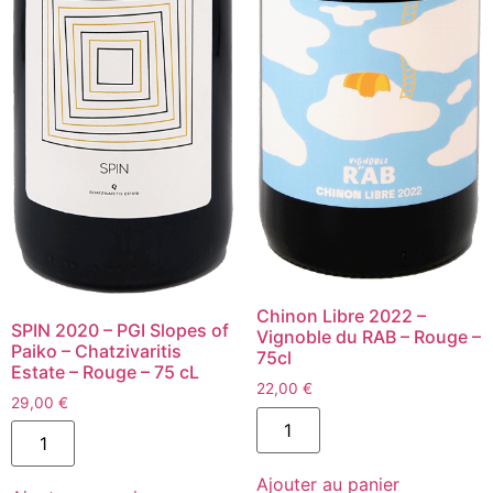
Chinon Libre 2022 –
SPIN 2020 – PGI Slopes of
Vignoble du RAB – Rouge –
Paiko – Chatzivaritis
75cl
Estate – Rouge – 75 cL
22,00
€
29,00
€
quantité
quantité
de
de
Chinon
SPIN
Libre
2020
Ajouter au panier
2022