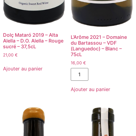
Dolç Mataró 2019 – Alta
L’Arôme 2021 – Domaine
Alella – D.O. Alella – Rouge
du Bartassou – VDF
sucré – 37,5cL
(Languedoc) – Blanc –
75cL
21,00
€
quantité
16,00
€
de
Ajouter au panier
quantité
Dolç
de
Mataró
L'Arôme
2019
2021
-
Ajouter au panier
-
Alta
Domaine
Alella
du
-
Bartassou
D.O.
-
Alella
VDF
-
(Languedoc)
Rouge
-
sucré
Blanc
-
-
37,5cL