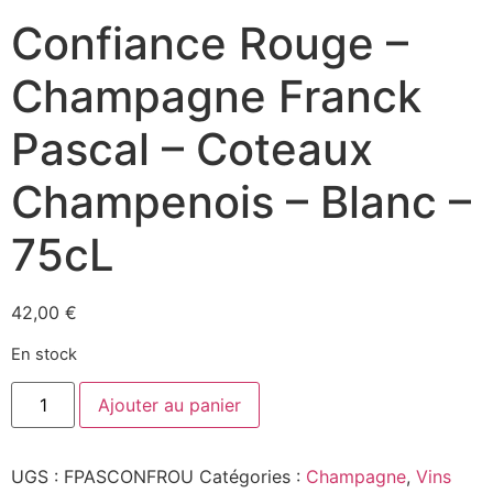
Confiance Rouge –
Champagne Franck
Pascal – Coteaux
Champenois – Blanc –
75cL
42,00
€
En stock
quantité
Ajouter au panier
de
Confiance
Rouge
-
UGS :
FPASCONFROU
Catégories :
Champagne
,
Vins
Champagne