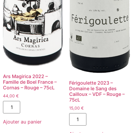
Ars Magirica 2022 –
Famille de Boel France –
Férigoulette 2023 –
Cornas – Rouge – 75cL
Domaine le Sang des
Cailloux – VDF – Rouge –
44,00
€
75cL
quantité
de
15,00
€
Ars
quantité
Magirica
de
Ajouter au panier
2022
Férigoulette
-
2023
Famille