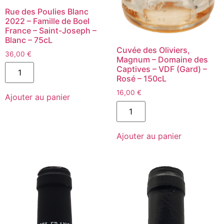
Rue des Poulies Blanc
2022 – Famille de Boel
France – Saint-Joseph –
Blanc – 75cL
Cuvée des Oliviers,
36,00
€
Magnum – Domaine des
quantité
Captives – VDF (Gard) –
de
Rosé – 150cL
Rue
des
16,00
€
Ajouter au panier
Poulies
quantité
Blanc
de
2022
Cuvée
-
des
Famille
Ajouter au panier
Oliviers,
de
Magnum
Boel
-
France
Domaine
-
des
Saint-
Captives
Joseph
-
-
VDF
Blanc
(Gard)
-
-
75cL
Rosé