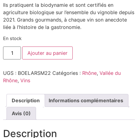
Ils pratiquent la biodynamie et sont certifiés en
agriculture biologique sur l’ensemble du vignoble depuis
2021. Grands gourmands, à chaque vin son anecdote
liée à l’histoire de la gastronomie.
En stock
quantité
Ajouter au panier
de
Ars
Magirica
2022
UGS :
BOELARSM22
Catégories :
Rhône
,
Vallée du
-
Famille
Rhône
,
Vins
de
Boel
France
-
Description
Informations complémentaires
Cornas
-
Rouge
Avis (0)
-
75cL
Description