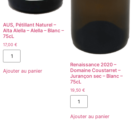
AUS, Pétillant Naturel –
Alta Alella – Alella – Blanc –
75cL
17,00
€
quantité
de
AUS,
Renaissance 2020 –
Pétillant
Domaine Coustarret –
Ajouter au panier
Naturel
Jurançon sec – Blanc –
-
Alta
75cL
Alella
-
19,50
€
Alella
quantité
-
de
Blanc
Renaissance
-
2020
75cL
Ajouter au panier
-
Domaine
Coustarret
-