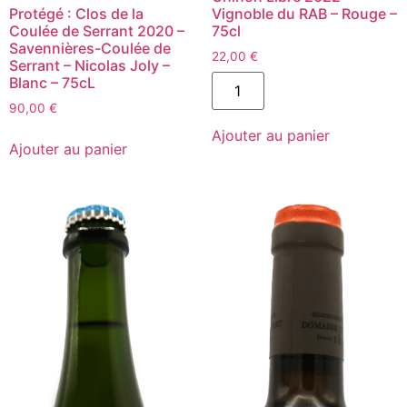
Vignoble du RAB – Rouge –
Protégé : Clos de la
75cl
Coulée de Serrant 2020 –
Savennières-Coulée de
22,00
€
Serrant – Nicolas Joly –
quantité
Blanc – 75cL
de
Chinon
90,00
€
Libre
quantité
Ajouter au panier
2022
de
Ajouter au panier
-
Clos
Vignoble
de
du
la
RAB
Coulée
-
de
Rouge
Serrant
-
2020
75cl
-
Savennières-
Coulée
de
Serrant
-
Nicolas
Joly
-
Blanc
-