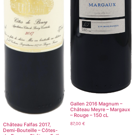
Gallen 2016 Magnum –
Château Meyre – Margaux
– Rouge – 150 cL
87,00
€
Château Falfas 2017,
Demi-Bouteille – Côtes-
quantité