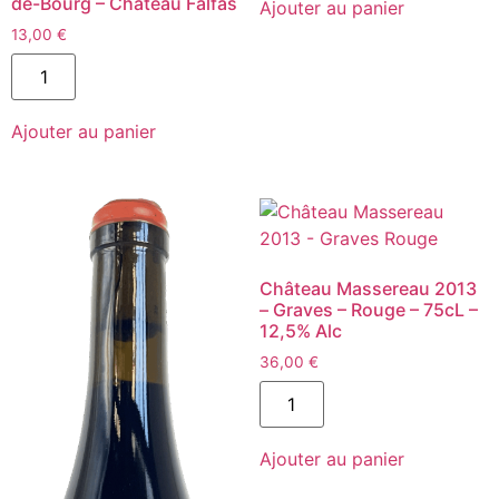
de
de-Bourg – Château Falfas
Ajouter au panier
Gallen
13,00
€
2016
Magnum
quantité
-
de
Château
Château
Meyre
Falfas
-
Ajouter au panier
2017,
Margaux
Demi-
-
Bouteille
Rouge
-
-
Côtes-
150
de-
cL
Bourg
-
Château
Château Massereau 2013
Falfas
– Graves – Rouge – 75cL –
12,5% Alc
36,00
€
quantité
de
Château
Massereau
Ajouter au panier
2013
-
Graves