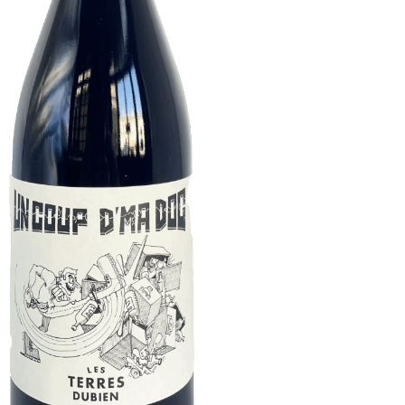
-
Rouge
-
75cL
-
12,5%
Alc