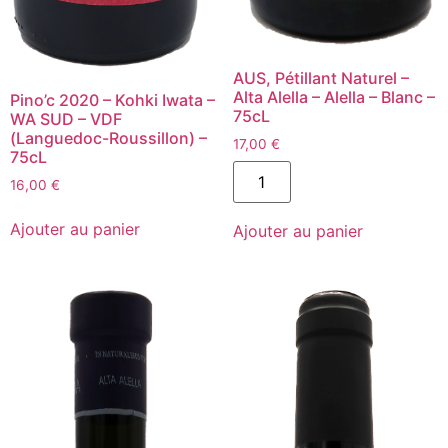
AUS, Pétillant Naturel –
Alta Alella – Alella – Blanc –
Pino’c 2020 – Kohki Iwata –
75cL
WA SUD – VDF
(Languedoc-Roussillon) –
17,00
€
75cL
quantité
de
16,00
€
AUS,
quantité
Pétillant
de
Ajouter au panier
Ajouter au panier
Naturel
Pino'c
-
2020
Alta
-
Alella
Kohki
-
Iwata
Alella
-
-
WA
Blanc
SUD
-
-
75cL
VDF
(Languedoc-
Roussillon)
-