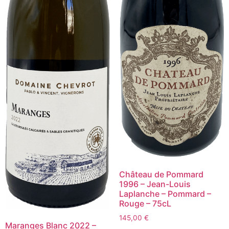
Château de Pommard
1996 – Jean-Louis
Laplanche – Pommard –
Rouge – 75cL
145,00
€
Maranges Blanc 2022 –