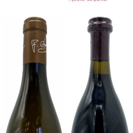
-
la
Coche-
Velle"
Dury
2020,
-
Magnum
Rouge
-
-
Domaine
75cL
de
Chassorney,
Frédéric
Cossard
-
Rouge
-
150cL