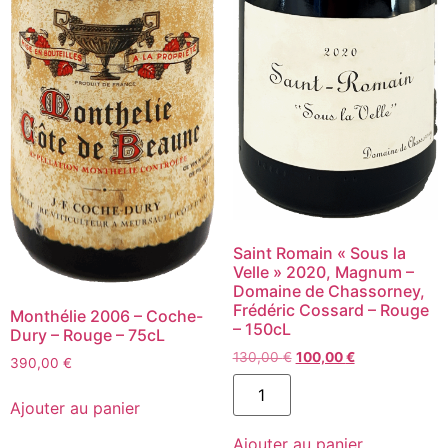
Saint Romain « Sous la
Velle » 2020, Magnum –
Domaine de Chassorney,
Frédéric Cossard – Rouge
Monthélie 2006 – Coche-
– 150cL
Dury – Rouge – 75cL
Le
Le
130,00
€
100,00
€
390,00
€
prix
prix
quantité
quantité
de
initial
actuel
de
Ajouter au panier
Saint
était :
est :
Monthélie
Romain
2006
130,00 €.
100,00 €.
Ajouter au panier
"Sous