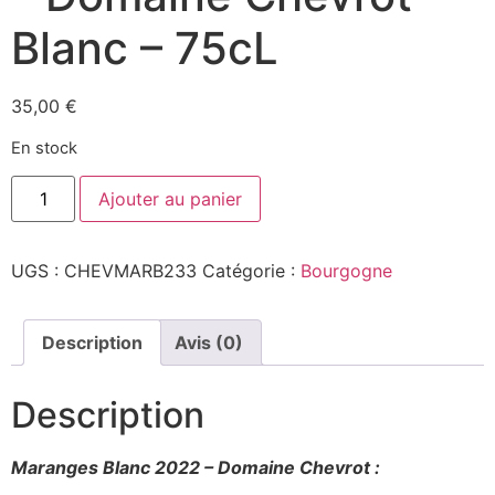
Blanc – 75cL
35,00
€
En stock
quantité
Ajouter au panier
de
Maranges
Blanc
2023
UGS :
CHEVMARB233
Catégorie :
Bourgogne
-
Domaine
Chevrot
-
Blanc
Description
Avis (0)
-
75cL
Description
Maranges Blanc 2022 – Domaine Chevrot :