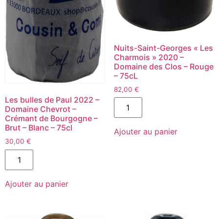
Nuits-Saint-Georges « Les
Charmois » 2020 –
Domaine des Clos – Rouge
– 75cL
82,00
€
Les bulles de Paul 2022 –
quantité
de
Domaine Chevrot –
Nuits-
Crémant de Bourgogne –
Saint-
Brut – Blanc – 75cl
Ajouter au panier
Georges
"Les
30,00
€
Charmois"
quantité
2020
de
-
Les
Domaine
bulles
des
Ajouter au panier
de
Clos
Paul
-
2022
Rouge
-
-
Domaine
75cL