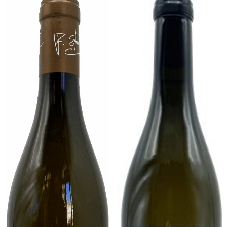
Chevrot
-
Crémant
de
Bourgogne
-
Brut
-
Blanc
-
75cl