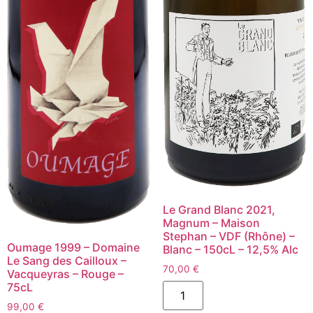
Le Grand Blanc 2021,
Magnum – Maison
Stephan – VDF (Rhône) –
Oumage 1999 – Domaine
Blanc – 150cL – 12,5% Alc
Le Sang des Cailloux –
70,00
€
Vacqueyras – Rouge –
quantité
75cL
de
99,00
€
Le