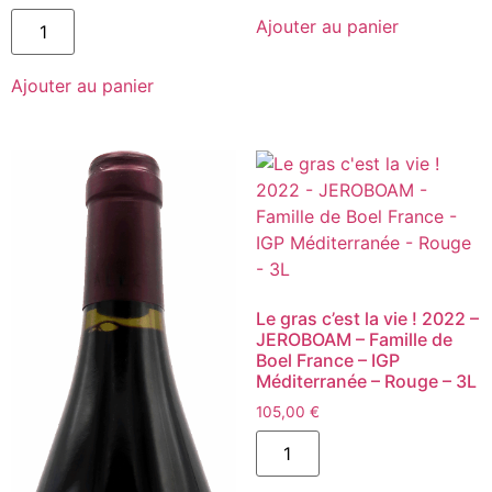
Grand
quantité
Ajouter au panier
Blanc
de
2021,
Oumage
Magnum
1999
-
Ajouter au panier
-
Maison
Domaine
Stephan
Le
-
Sang
VDF
des
(Rhône)
Cailloux
-
-
Blanc
Vacqueyras
-
-
150cL
Rouge
-
-
12,5%
75cL
Alc
Le gras c’est la vie ! 2022 –
JEROBOAM – Famille de
Boel France – IGP
Méditerranée – Rouge – 3L
105,00
€
quantité
de
Le
gras