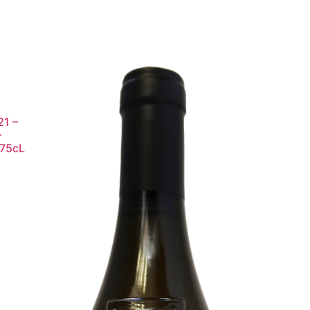
21 –
–
 75cL