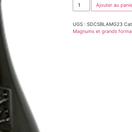
quantité
Ajouter au pani
de
Un
Sang
Blanc
UGS :
SDCSBLAMG23
Cat
2023
-
Magnums et grands forma
Magnum
-
Domaine
Le
Sang
des
Cailloux
-
Vacqueyras
Blanc
-
1,5L