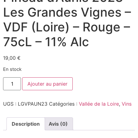
Les Grandes Vignes –
VDF (Loire) – Rouge –
75cL – 11% Alc
19,00
€
En stock
quantité
Ajouter au panier
de
Pineau
d'Aunis
2023
UGS :
LGVPAUN23
Catégories :
Vallée de la Loire
,
Vins
-
Les
Grandes
Vignes
-
Description
Avis (0)
VDF
(Loire)