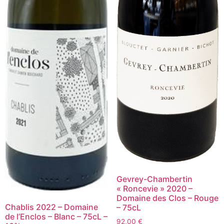
Gevrey-Chambertin
« Roncevie » 2020 –
Domaine des Clos – Rouge
Chablis 2022 – Domaine
– 75cL
de l’Enclos – Blanc – 75cL –
92,00
€