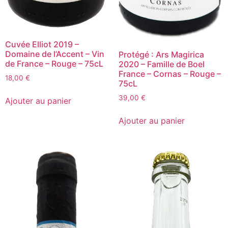
Cuvée Elliot 2019 –
Domaine de l’Accent – Vin
Protégé : Ars Magirica
de France – Rouge – 75cL
2020 – Famille de Boel
France – Cornas – Rouge –
18,00
€
75cL
quantité
de
39,00
€
Ajouter au panier
Cuvée
quantité
Elliot
de
Ajouter au panier
2019
Ars
-
Magirica
Domaine
2020
de
-
l'Accent
Famille
-
de
Vin
Boel
de
France
France
-
-
Cornas
Rouge
-
-
Rouge
75cL
-