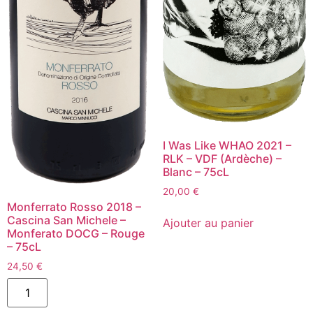
I Was Like WHAO 2021 –
RLK – VDF (Ardèche) –
Blanc – 75cL
20,00
€
Monferrato Rosso 2018 –
quantité
de
Cascina San Michele –
Ajouter au panier
I
Monferato DOCG – Rouge
Was
– 75cL
Like
WHAO
24,50
€
2021
quantité
-
de
RLK
Monferrato
-