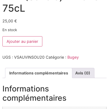
75cL
25,00
€
En stock
quantité
Ajouter au panier
de
L'insouciance
2020
-
UGS :
VSAUVINSOU20
Catégorie :
Bugey
La
Vigne
Sauvage
-
VDF
Informations complémentaires
Avis (0)
(Savoie)
-
Blanc
Informations
-
75cL
complémentaires