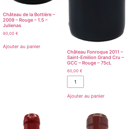
Château de la Bottière –
2009 – Rouge – 1.5 –
Julienas
90,00
€
quantité
de
Ajouter au panier
Château
Château Fonroque 2011 –
de
Saint-Emilion Grand Cru –
la
GCC – Rouge – 75cL
Bottière
-
60,00
€
2009
-
quantité
Rouge
de
-
Château
1.5
Fonroque
-
Ajouter au panier
2011
Julienas
-
Saint-
Emilion
Grand
Cru
-
GCC