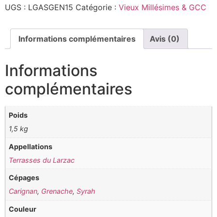
2015
UGS :
LGASGEN15
Catégorie :
Vieux Millésimes & GCC
-
Terrasse
du
Larzac
-
Informations complémentaires
Avis (0)
Laure
Gasparotto
-
Informations
Rouge
-
complémentaires
75cL
Poids
1,5 kg
Appellations
Terrasses du Larzac
Cépages
Carignan
,
Grenache
,
Syrah
Couleur