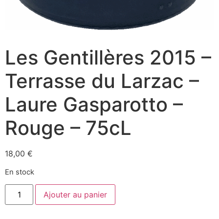
Les Gentillères 2015 –
Terrasse du Larzac –
Laure Gasparotto –
Rouge – 75cL
18,00
€
En stock
quantité
Ajouter au panier
de
Les
Gentillères