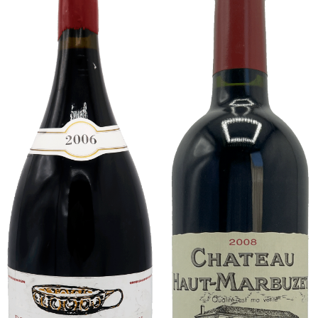
-
Rouge
-
75cL