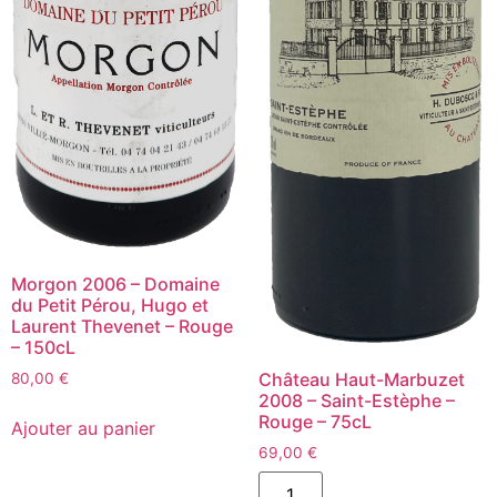
Morgon 2006 – Domaine
du Petit Pérou, Hugo et
Laurent Thevenet – Rouge
– 150cL
Château Haut-Marbuzet
80,00
€
2008 – Saint-Estèphe –
quantité
Rouge – 75cL
de
Ajouter au panier
Morgon
69,00
€
2006
-
quantité
Domaine
de