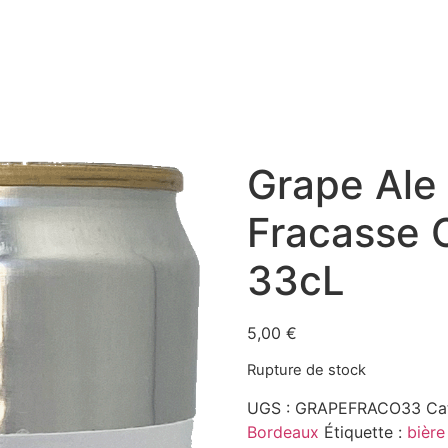
Grape Ale
Fracasse C
33cL
5,00
€
Rupture de stock
UGS :
GRAPEFRACO33
Ca
Bordeaux
Étiquette :
bière