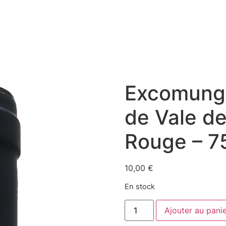
Excomunga
de Vale de
Rouge – 7
10,00
€
En stock
quantité
Ajouter au pani
de
Excomungado