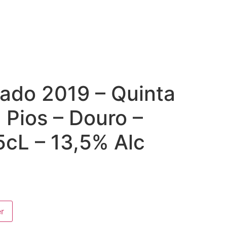
do 2019 – Quinta
 Pios – Douro –
5cL – 13,5% Alc
er