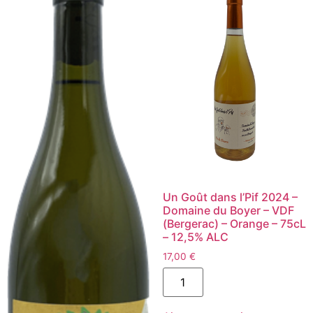
-
Vin
de
France
(Tarn)
-
Rouge
-
75cL
-
12,5%
ALC
Un Goût dans l’Pif 2024 –
Domaine du Boyer – VDF
(Bergerac) – Orange – 75cL
– 12,5% ALC
17,00
€
quantité
de
Un
Goût