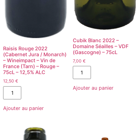
Cubik Blanc 2022 –
Domaine Séailles – VDF
Raisis Rouge 2022
(Gascogne) – 75cL
(Cabernet Jura / Monarch)
– Wineimpact – Vin de
7,00
€
France (Tarn) – Rouge –
quantité
75cL – 12,5% ALC
de
Cubik
12,50
€
Blanc
Ajouter au panier
2022
quantité
-
de
Domaine
Raisis
Séailles
Rouge
Ajouter au panier
-
2022
VDF
(Cabernet
(Gascogne)
Jura
-
/
75cL
Monarch)
-
Wineimpact