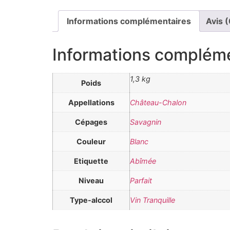
Informations complémentaires
Avis (
Informations complém
1,3 kg
Poids
Appellations
Château-Chalon
Cépages
Savagnin
Couleur
Blanc
Etiquette
Abîmée
Niveau
Parfait
Type-alccol
Vin Tranquille