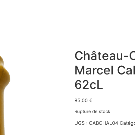
Château-C
Marcel Cab
62cL
85,00
€
Rupture de stock
UGS :
CABCHAL04
Catégo