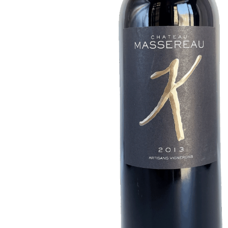
-
Rouge
-
75cL