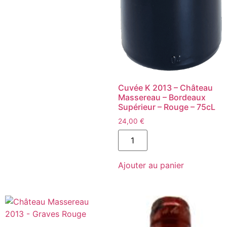
Cuvée K 2013 – Château
Massereau – Bordeaux
Supérieur – Rouge – 75cL
24,00
€
quantité
de
Cuvée
K
Ajouter au panier
2013
-
Château
Massereau
-
Bordeaux
Supérieur
-