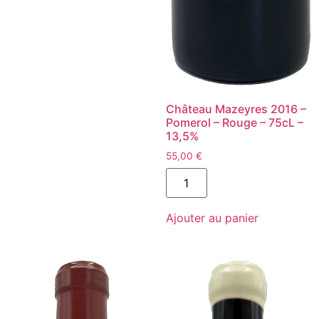
Château Mazeyres 2016 –
Pomerol – Rouge – 75cL –
13,5%
55,00
€
quantité
de
Château
Mazeyres
Ajouter au panier
2016
-
Pomerol
-
Rouge
-
75cL
-
13,5%