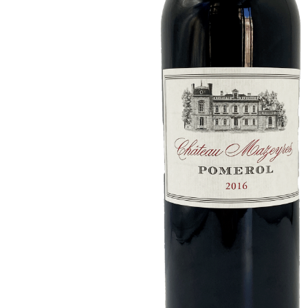
Haut-
Bergey
-
Pessac-
Léognan
-
Rouge
-
75cL