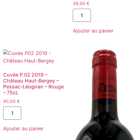
39,00
€
quantité
de
Les
Fiefs
Ajouter au panier
de
Lagrange
2014
-
Saint-
Julien
-
Rouge
-
Cuvée P.02 2019 –
75cL
Château Haut-Bergey –
Pessac-Léognan – Rouge
– 75cL
40,00
€
quantité
de
Cuvée
P.02
Ajouter au panier
2019
-
Château