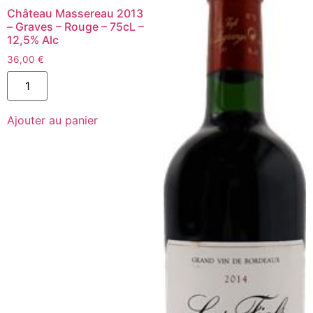
Rouge
Château Massereau 2013
-
– Graves – Rouge – 75cL –
75cL
12,5% Alc
36,00
€
quantité
de
Château
Massereau
Ajouter au panier
2013
-
Graves
-
Rouge
-
75cL
-
12,5%
Alc