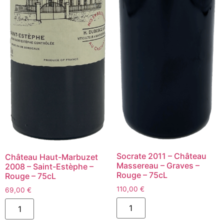
Socrate 2011 – Château
Château Haut-Marbuzet
Massereau – Graves –
2008 – Saint-Estèphe –
Rouge – 75cL
Rouge – 75cL
110,00
€
69,00
€
quantité
quantité
de
de
Socrate
Château