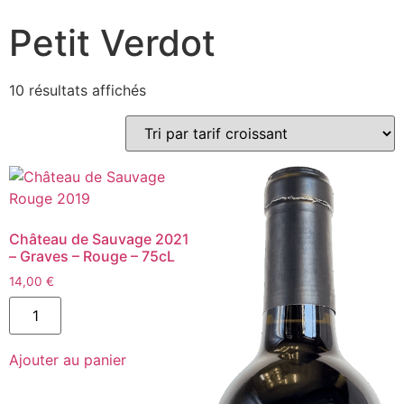
Petit Verdot
Trié
10 résultats affichés
par
prix
croissant
Château de Sauvage 2021
– Graves – Rouge – 75cL
14,00
€
quantité
de
Château
de
Ajouter au panier
Sauvage
2021
-
Graves