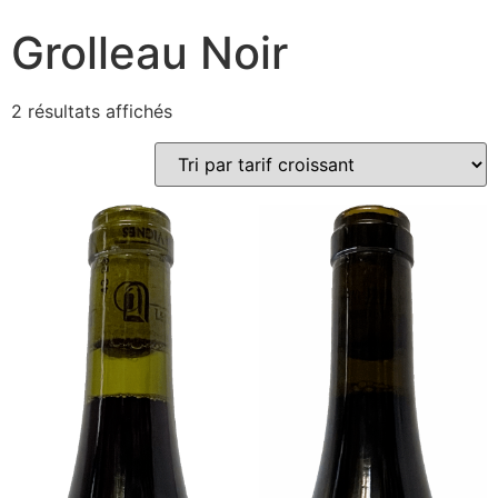
Grolleau Noir
Trié
2 résultats affichés
par
prix
croissant