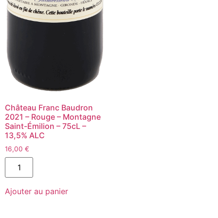
Château Franc Baudron
2021 – Rouge – Montagne
Saint-Émilion – 75cL –
13,5% ALC
16,00
€
quantité
de
Château
Franc
Ajouter au panier
Baudron
2021
-
Rouge